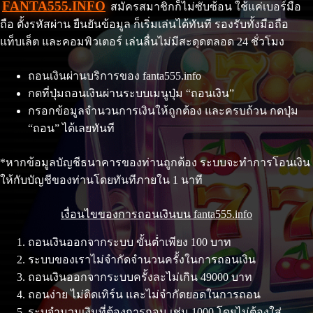
FANTA555.INFO
สมัครสมาชิกก็ไม่ซับซ้อน ใช้แค่เบอร์มือ
ถือ ตั้งรหัสผ่าน ยืนยันข้อมูล ก็เริ่มเล่นได้ทันที รองรับทั้งมือถือ
แท็บเล็ต และคอมพิวเตอร์ เล่นลื่นไม่มีสะดุดตลอด 24 ชั่วโมง
ถอนเงินผ่านบริการของ fanta555.info
กดที่ปุ่มถอนเงินผ่านระบบเมนูปุ่ม “ถอนเงิน”
กรอกข้อมูลจำนวนการเงินให้ถูกต้อง และครบถ้วน กดปุ่ม
“ถอน” ได้เลยทันที
*หากข้อมูลบัญชีธนาคารของท่านถูกต้อง ระบบจะทำการโอนเงิน
ให้กับบัญชีของท่านโดยทันทีภายใน 1 นาที
เงื่อนไขของการถอนเงินบน fanta555.info
ถอนเงินออกจากระบบ ขั้นต่ำเพียง 100 บาท
ระบบของเราไม่จำกัดจำนวนครั้งในการถอนเงิน
ถอนเงินออกจากระบบครั้งละไม่เกิน 49000 บาท
ถอนง่าย ไม่ติดเทิร์น และไม่จำกัดยอดในการถอน
ระบุจำนวนเงินที่ต้องการถอน เช่น 1000 โดยไม่ต้องใส่ ,