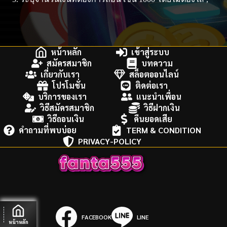
หน้าหลัก
เข้าสู่ระบบ
สมัครสมาชิก
บทความ
เกี่ยวกับเรา
สล็อตออนไลน์
โปรโมชั่น
ติดต่อเรา
บริการของเรา
แนะนำเพื่อน
วิธีสมัครสมาชิก
วิธีฝากเงิน
วิธีถอนเงิน
คืนยอดเสีย
คำถามที่พบบ่อย
TERM & CONDITION
PRIVACY-POLICY
FACEBOOK
LINE
หน้าหลัก