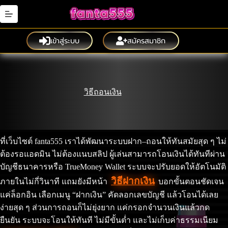
Skip
to
content
เข้าสู่ระบบ
สมัครสมาชิก
วิธีถอนเงิน
ที่เว็บไซต์ fanta555 เราได้พัฒนาระบบฝาก–ถอนให้ทันสมัยสุด ๆ ไม่
ต้องรอแอดมิน ไม่ต้องแนบสลิป ผู้เล่นสามารถโอนเงินได้ทันทีผ่าน
บัญชีธนาคารหรือ TrueMoney Wallet ระบบจะปรับยอดให้อัตโนมัติ
วิธีฝากเงิน
ภายในไม่กี่วินาที แถมยังมีหน้า
บอกขั้นตอนชัดเจน
แค่ล็อกอิน เลือกเมนู “ฝากเงิน” คัดลอกเลขบัญชี แล้วโอนได้เลย
ง่ายสุด ๆ ส่วนการถอนก็ไม่ยุ่งยาก แค่กรอกจำนวนเงินแล้วกด
ยืนยัน ระบบจะโอนให้ทันที ไม่มีขั้นต่ำ และไม่เก็บค่าธรรมเนียม